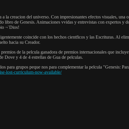
a creacion del universo. Con impresionantes efectos visuales, una orqu
tido libro de Genesis. Animaciones vvidas y entrevistas con expertos y 
pio ¬¨Dios!
entemente coincide con los hechos cientficos y las Escrituras. Al elimi
elto hacia su Creador.
remios de la pelcula ganadora de premios internacionales que incluye
e Dove y 4 de 4 estrellas de Gua de pelculas.
ios para grupos peque nos para complementar la pelcula "Genesis: Para
ise-lost-curriculum-now-available/