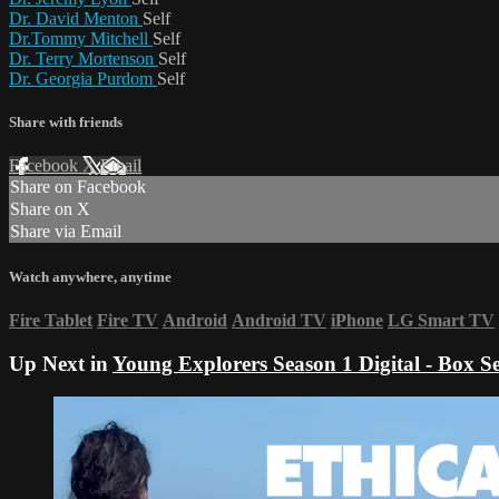
Dr. David Menton
Self
Dr.Tommy Mitchell
Self
Dr. Terry Mortenson
Self
Dr. Georgia Purdom
Self
Share with friends
Facebook
X
Email
Share on Facebook
Share on X
Share via Email
Watch anywhere, anytime
Fire Tablet
Fire TV
Android
Android TV
iPhone
LG Smart TV
Up Next in
Young Explorers Season 1 Digital - Box Se