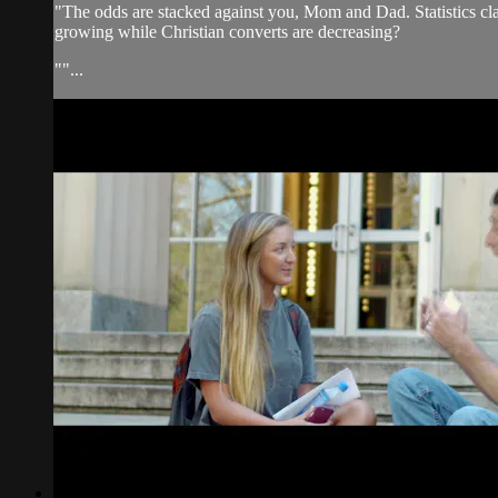
"The odds are stacked against you, Mom and Dad. Statistics cla
growing while Christian converts are decreasing?
""...