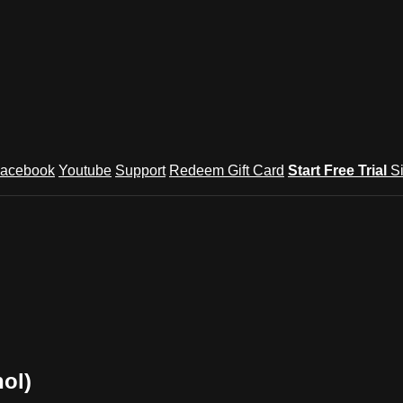
acebook
Youtube
Support
Redeem Gift Card
Start Free Trial
S
ol)