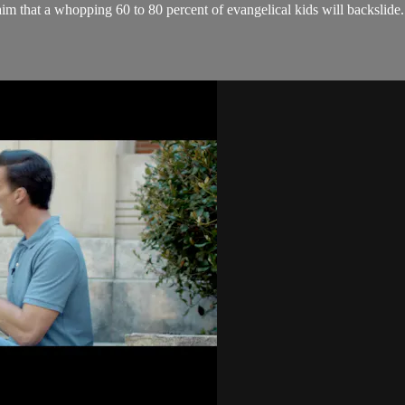
im that a whopping 60 to 80 percent of evangelical kids will backslide.