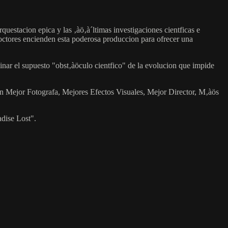
estacion epica y las ‚àö‚à´ltimas investigaciones cientficas e
doctores encienden esta poderosa produccion para ofrecer una
nar el supuesto "obst‚àöculo cientfico" de la evolucion que impide
n Mejor Fotografa, Mejores Efectos Visuales, Mejor Director, M‚àös
dise Lost".