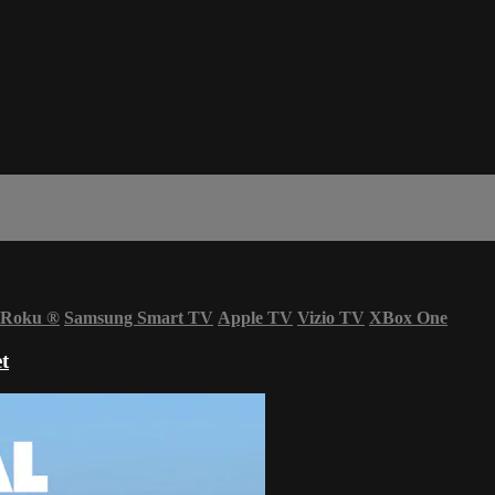
Roku
®
Samsung Smart TV
Apple TV
Vizio TV
XBox One
t