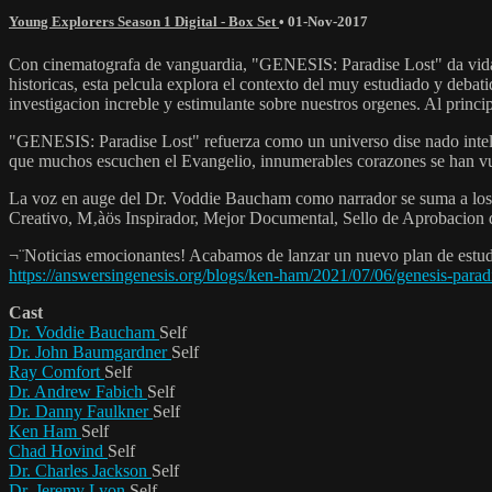
Young Explorers Season 1 Digital - Box Set
•
01-Nov-2017
Con cinematografa de vanguardia, "GENESIS: Paradise Lost" da vida a l
historicas, esta pelcula explora el contexto del muy estudiado y deba
investigacion increble y estimulante sobre nuestros orgenes. Al princi
"GENESIS: Paradise Lost" refuerza como un universo dise nado intelig
que muchos escuchen el Evangelio, innumerables corazones se han vu
La voz en auge del Dr. Voddie Baucham como narrador se suma a los p
Creativo, M‚àös Inspirador, Mejor Documental, Sello de Aprobacion d
¬¨Noticias emocionantes! Acabamos de lanzar un nuevo plan de estud
https://answersingenesis.org/blogs/ken-ham/2021/07/06/genesis-parad
Cast
Dr. Voddie Baucham
Self
Dr. John Baumgardner
Self
Ray Comfort
Self
Dr. Andrew Fabich
Self
Dr. Danny Faulkner
Self
Ken Ham
Self
Chad Hovind
Self
Dr. Charles Jackson
Self
Dr. Jeremy Lyon
Self