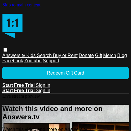
Skip to main content
Answers.tv
Kids
Search
Buy or Rent
Donate
Gift
Merch
Blog
Facebook
Youtube
Support
Redeem Gift Card
Start Free Trial
Sign in
Start Free Trial
Sign In
Live stream preview
Watch this video and more on
Answers.tv
Watch this video and more on Answers.tv