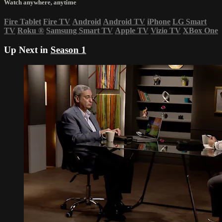
Watch anywhere, anytime
Fire Tablet
Fire TV
Android
Android TV
iPhone
LG Smart
TV
Roku
®
Samsung Smart TV
Apple TV
Vizio TV
XBox One
Up Next in
Season 1