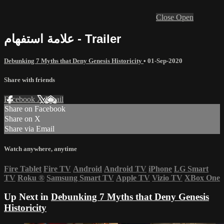
Close
Open
علامة استفهام - Trailer
Debunking 7 Myths that Deny Genesis Historicity
•
01-Sep-2020
Share with friends
Facebook
X
Email
Share on Facebook
Share on X
Share via Email
Watch anywhere, anytime
Fire Tablet
Fire TV
Android
Android TV
iPhone
LG Smart
TV
Roku
®
Samsung Smart TV
Apple TV
Vizio TV
XBox One
Up Next in
Debunking 7 Myths that Deny Genesis
Historicity