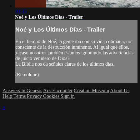
01:35
Noé y Los Últimos Días - Trailer
Noé y Los Últimos Días - Trailer
En el tiempo de Noé, la gente iba con su vida cotidiana, no
consciente de la destrucción inminente. Al igual que ellos,
¿acaso nosotros también estamos ignorando las advertencias
de juicio venidero de Dios?
La Biblia nos da señales claras de los últimos días.
(Remolque)
Answers In Genesis
Ark Encounter
Creation Museum
About Us
Help
Terms
Privacy
Cookies
Sign in
×