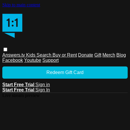
Skip to main content
Answers.tv
Kids
Search
Buy or Rent
Donate
Gift
Merch
Blog
Facebook
Youtube
Support
Redeem Gift Card
Start Free Trial
Sign in
Start Free Trial
Sign In
Live stream preview