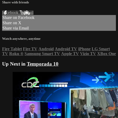
Share with friends
Facebook
X
Email
Share on Facebook
Share on X
Share via Email
Watch anywhere, anytime
Fire Tablet
Fire TV
Android
Android TV
iPhone
LG Smart
TV
Roku
®
Samsung Smart TV
Apple TV
Vizio TV
XBox One
Up Next in
Temporada 10