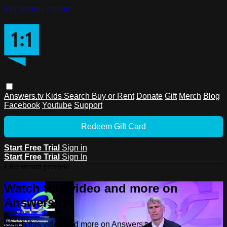
Skip to main content
Answers.tv
Kids
Search
Buy or Rent
Donate
Gift
Merch
Blog
Facebook
Youtube
Support
Redeem Gift Card
Start Free Trial
Sign in
Start Free Trial
Sign In
Live stream preview
Watch this video and more on
Answers.tv
Watch this video and more on Answers.tv