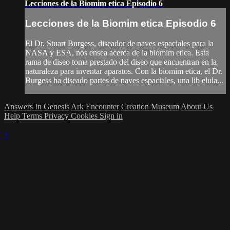
Lecciones de la Biomim etica Episodio 6
Lecciones de la Biomim etica Episodio 6
El Dr. Stuart Burgess, diseador de naves espaciales para la
NASA y ESA, nos ensea acerca de la biomim etica. Esta
rama de diseo toma prestado del diseo que encuentran en la
naturaleza para inventar aparatos. Con la biomim etica, el Dr.
Burgess ha diseado partes de naves espaciales, una lib elula...
Answers In Genesis
Ark Encounter
Creation Museum
About Us
Help
Terms
Privacy
Cookies
Sign in
×