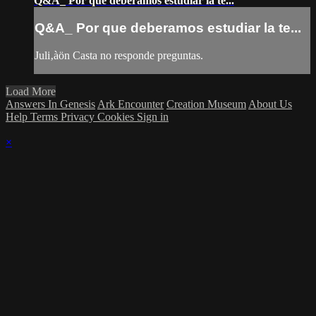
Q&A_ Por que deberamos estudiar la te...
Q&A_ Por que deberamos estudiar la te...
Juli‚àön Casta no responde preguntas.
Load More
Answers In Genesis
Ark Encounter
Creation Museum
About Us
Help
Terms
Privacy
Cookies
Sign in
×