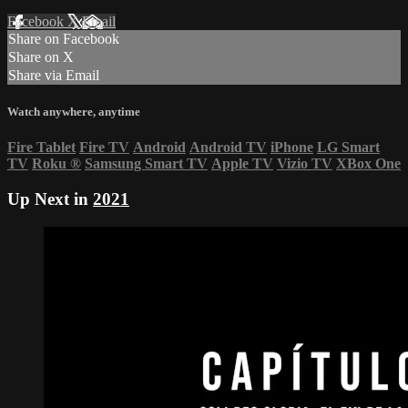
Facebook
X
Email
Share on Facebook
Share on X
Share via Email
Watch anywhere, anytime
Fire Tablet
Fire TV
Android
Android TV
iPhone
LG Smart
TV
Roku
®
Samsung Smart TV
Apple TV
Vizio TV
XBox One
Up Next in
2021