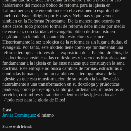
hablaremos del modelo bblico de reforma para la iglesia en
Latinoamerica, que encontramos en el avivamiento espiritual del
pueblo de Israel dirigido por Esdras y Nehemas y que vemos
tambien en la Reforma Protestante. De la manera que ocurrio en
estos casos, todo proceso formal de reforma debe iniciar por medio
de ense nar, con claridad, el evangelio bblico de Jesucristo en
cu‚àönto a su identidad, contenido, estructura y alcance.
Historicamente la raz teologica de la reforma es sin lugar a dudas, el
evangelio. Por tanto, este modelo tiene como eje fundamental una
reforma teologica a traves de la exposicion de la Palabra de Dios, de
las doctrinas apostolicas, las confesiones y los credos historicos para
fundamentar a la iglesia en las ense nanzas que constituyen la sana
doctrina. Este enfoque no busca cambios de formas, estructuras o
conductas humanas, sino un cambio en la teologa misma de la
iglesia; ya que esta transformacion de su ortodoxia los llevar‚àö
naturalmente a una transformacion en su doxologa y pr‚àöcticas
piadosas, como por ejemplo, la liturgia, ordenanzas, ministerios de
servicio, costumbres y tradiciones dentro de las iglesias locales
¬¨todo esto para la gloria de Dios!
Cast
Javier Dominguez
el mismo
Share with friends