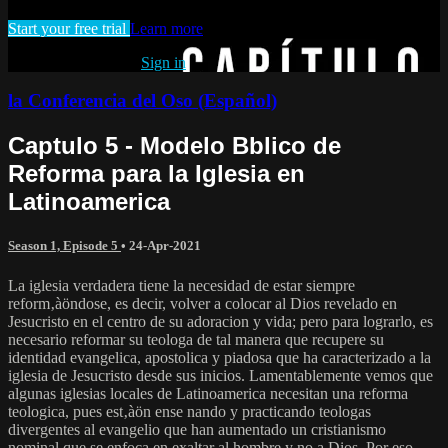
Start your free trial
Learn more
Already subscribed?
Sign in
la Conferencia del Oso (Español)
Captulo 5 - Modelo Bblico de
Reforma para la Iglesia en
Latinoamerica
Season 1, Episode 5
•
24-Apr-2021
La iglesia verdadera tiene la necesidad de estar siempre
reform‚àöndose, es decir, volver a colocar al Dios revelado en
Jesucristo en el centro de su adoracion y vida; pero para lograrlo, es
necesario reformar su teologa de tal manera que recupere su
identidad evangelica, apostolica y piadosa que ha caracterizado a la
iglesia de Jesucristo desde sus inicios. Lamentablemente vemos que
algunas iglesias locales de Latinoamerica necesitan una reforma
teologica, pues est‚àön ense nando y practicando teologas
divergentes al evangelio que han aumentado un cristianismo
nominal que se enfoca en exaltar al hombre y no a Dios. Por eso