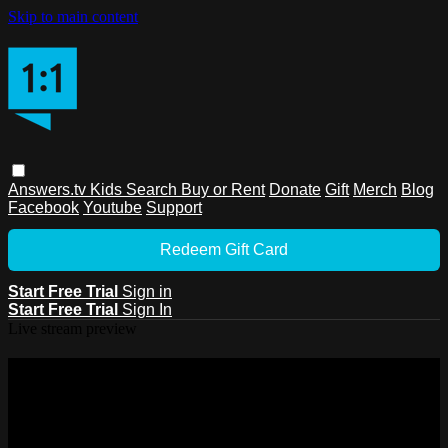
Skip to main content
Answers.tv
Kids
Search
Buy or Rent
Donate
Gift
Merch
Blog
Facebook
Youtube
Support
Redeem Gift Card
Start Free Trial
Sign in
Start Free Trial
Sign In
Live stream preview
Watch this video and more on
Answers.tv
Watch this video and more on Answers.tv