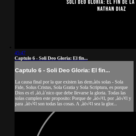
45:47
Captulo 6 - Soli Deo Gloria: El fin...
Captulo 6 - Soli Deo Gloria: El fin...
La causa final por la que existen las dem‚àös solas - Sola
Fide, Solus Cristus, Sola Gratia y Sola Scriptura, es porque
Dios es el ‚àö‚à´nico que debe llevarse la gloria. Todas las
solas cumplen este proposito: Porque de ‚àö√¢l, por ‚àö√¢l y
para ‚àö√¢l son todas las cosas. A ‚àö√¢l sea la glor...