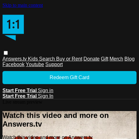
Skip to main content
Answers.tv
Kids
Search
Buy or Rent
Donate
Gift
Merch
Blog
Facebook
Youtube
Support
Redeem Gift Card
Start Free Trial
Sign in
Start Free Trial
Sign In
Live stream preview
Watch this video and more on
Answers.tv
Watch this video and more on Answers.tv