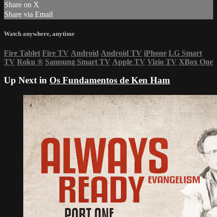
Share on X
Share via Email
Watch anywhere, anytime
Fire Tablet
Fire TV
Android
Android TV
iPhone
LG Smart
TV
Roku
®
Samsung Smart TV
Apple TV
Vizio TV
XBox One
Up Next in
Os Fundamentos de Ken Ham