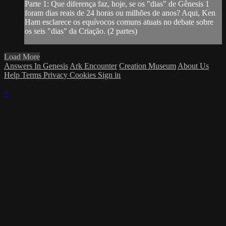
Parte 1: Que diferença faz, hoje, se os "dias" de Gênesis 1
foram dias reais de 24 horas ou milhões de anos? Aqui, Ken
Ham esclarece os equívocos comuns atuais no debate sobre
os seis "dias" da Criação. (2 partes)
Load More
Answers In Genesis
Ark Encounter
Creation Museum
About Us
Help
Terms
Privacy
Cookies
Sign in
×