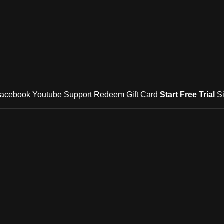
acebook
Youtube
Support
Redeem Gift Card
Start Free Trial
S