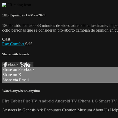
180 (Español)
•
15-May-2020
180 ha sido llamado 33 minutos de video adrenalina, fascinante, impac
ocho personas que se consideran pro-aborto cambian de opinion en c
Cast
Ray Comfort
Self
Share with friends
Facebook
X
Email
Share on Facebook
Share on X
Share via Email
Watch anywhere, anytime
Fire Tablet
Fire TV
Android
Android TV
iPhone
LG Smart TV
Answers In Genesis
Ark Encounter
Creation Museum
About Us
Hel