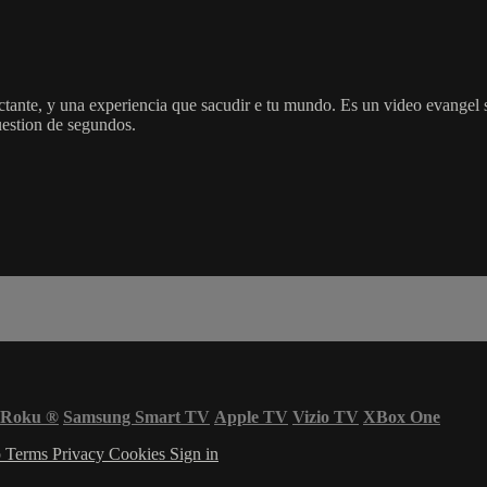
tante, y una experiencia que sacudir e tu mundo. Es un video evangel s
uestion de segundos.
Roku
®
Samsung Smart TV
Apple TV
Vizio TV
XBox One
p
Terms
Privacy
Cookies
Sign in