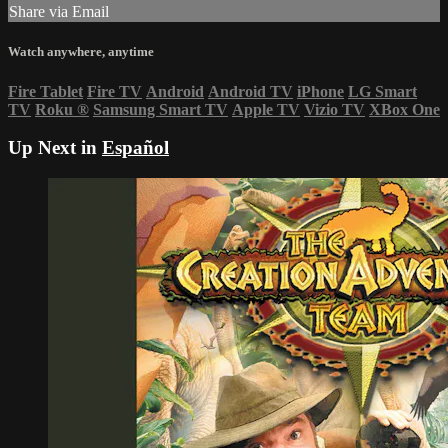
Share via Email
Watch anywhere, anytime
Fire Tablet
Fire TV
Android
Android TV
iPhone
LG Smart
TV
Roku
®
Samsung Smart TV
Apple TV
Vizio TV
XBox One
Up Next in
Español