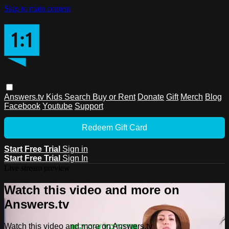
Skip to main content
Answers.tv
Kids
Search
Buy or Rent
Donate
Gift
Merch
Blog
Facebook
Youtube
Support
Redeem Gift Card
Start Free Trial
Sign in
Start Free Trial
Sign In
Live stream preview
Watch this video and more on
Answers.tv
Watch this video and more on Answers.tv