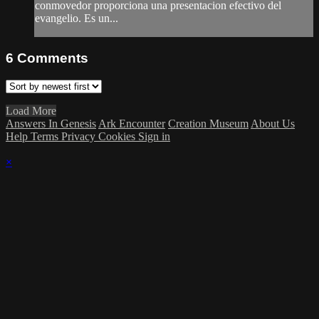
conmovedor proporciona una presentacion efectivo del
evangelio. Es un...
6
Comments
Load More
Answers In Genesis
Ark Encounter
Creation Museum
About Us
Help
Terms
Privacy
Cookies
Sign in
×