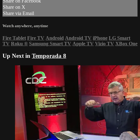
Share on Facebook
Share on X
Share via Email
Watch anywhere, anytime
Fire Tablet
Fire TV
Android
Android TV
iPhone
LG Smart
TV
Roku
®
Samsung Smart TV
Apple TV
Vizio TV
XBox One
Up Next in
Temporada 8