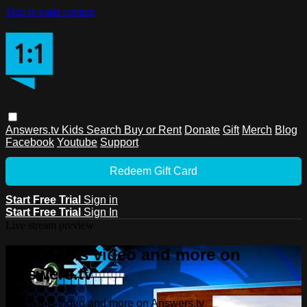
Skip to main content
Answers.tv
Kids
Search
Buy or Rent
Donate
Gift
Merch
Blog
Facebook
Youtube
Support
Redeem Gift Card
Start Free Trial
Sign in
Start Free Trial
Sign In
Live stream preview
Watch this video and more on
Answers.tv
Watch this video and more on Answers.tv