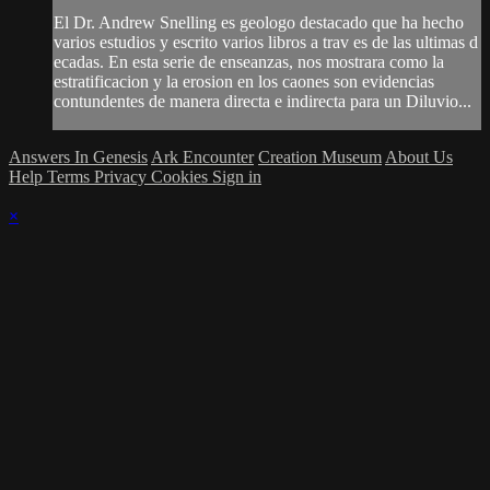
El Dr. Andrew Snelling es geologo destacado que ha hecho
varios estudios y escrito varios libros a trav es de las ultimas d
ecadas. En esta serie de enseanzas, nos mostrara como la
estratificacion y la erosion en los caones son evidencias
contundentes de manera directa e indirecta para un Diluvio...
Answers In Genesis
Ark Encounter
Creation Museum
About Us
Help
Terms
Privacy
Cookies
Sign in
×