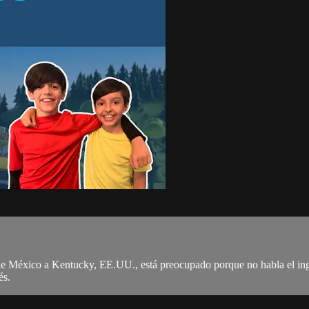
 México a Kentucky, EE.UU., está preocupado porque no habla el inglé
és.