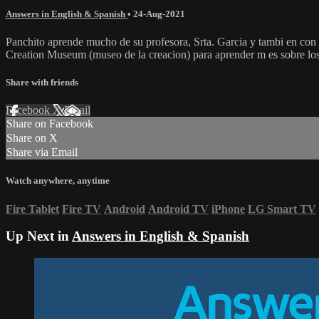
Answers in English & Spanish
•
24-Aug-2021
Panchito aprende mucho de su profesora, Srta. Garcia y tambi en con s
Creation Museum (museo de la creacion) para aprender m es sobre los
Share with friends
Facebook
X
Email
Share on Facebook
Share on X
Share via Email
Watch anywhere, anytime
Fire Tablet
Fire TV
Android
Android TV
iPhone
LG Smart TV
Up Next in
Answers in English & Spanish