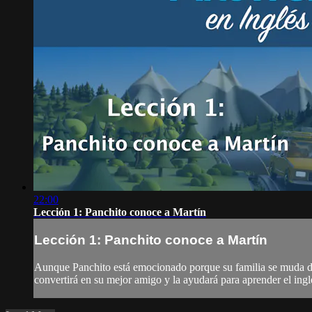
22:00
Lección 1: Panchito conoce a Martín
Lección 1: Panchito conoce a Martín
Aunque Panchito está emocionado porque su familia se muda de
convertirá en su mejor amigo y la ayudará para aprender el ingl