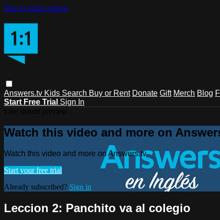
Skip to main content
Answers.tv
Kids
Search
Buy or Rent
Donate
Gift
Merch
Blog
F
Start Free Trial
Sign In
Live stream preview
Watch this video and more on Answers
Watch this video and more on Answers.tv
Start your free trial
Already subscribed?
Sign in
Leccion 2: Panchito va al colegio