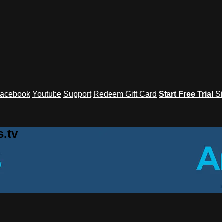
acebook
Youtube
Support
Redeem Gift Card
Start Free Trial
S
.tv