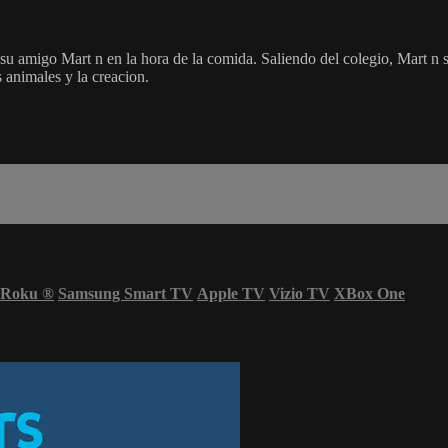
u amigo Mart n en la hora de la comida. Saliendo del colegio, Mart n se
 animales y la creacion.
Roku
®
Samsung Smart TV
Apple TV
Vizio TV
XBox One